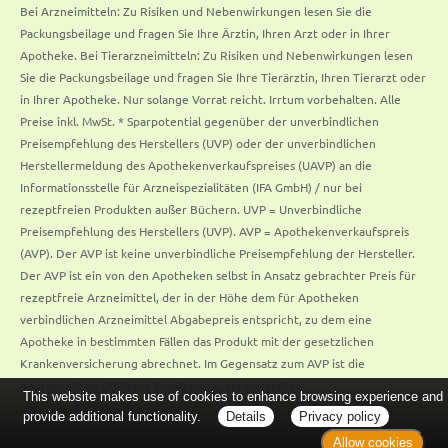
Bei Arzneimitteln: Zu Risiken und Nebenwirkungen lesen Sie die
Packungsbeilage und fragen Sie Ihre Ärztin, Ihren Arzt oder in Ihrer
Apotheke. Bei Tierarzneimitteln: Zu Risiken und Nebenwirkungen lesen
Sie die Packungsbeilage und fragen Sie Ihre Tierärztin, Ihren Tierarzt oder
in Ihrer Apotheke. Nur solange Vorrat reicht. Irrtum vorbehalten. Alle
Preise inkl. MwSt. * Sparpotential gegenüber der unverbindlichen
Preisempfehlung des Herstellers (UVP) oder der unverbindlichen
Herstellermeldung des Apothekenverkaufspreises (UAVP) an die
Informationsstelle für Arzneispezialitäten (IFA GmbH) / nur bei
rezeptfreien Produkten außer Büchern. UVP = Unverbindliche
Preisempfehlung des Herstellers (UVP). AVP = Apothekenverkaufspreis
(AVP). Der AVP ist keine unverbindliche Preisempfehlung der Hersteller.
Der AVP ist ein von den Apotheken selbst in Ansatz gebrachter Preis für
rezeptfreie Arzneimittel, der in der Höhe dem für Apotheken
verbindlichen Arzneimittel Abgabepreis entspricht, zu dem eine
Apotheke in bestimmten Fällen das Produkt mit der gesetzlichen
Krankenversicherung abrechnet. Im Gegensatz zum AVP ist die
gebräuchliche UVP eine Empfehlung der Hersteller.
This website makes use of cookies to enhance browsing experience and
provide additional functionality.
Details
Privacy policy
Allow cookies