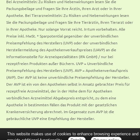
Bei Arzneimitteln: Zu Risiken und Nebenwirkungen lesen Sie die
Packungsbeilage und fragen Sie Ihre Ärztin, Ihren Arzt oder in Ihrer
Apotheke. Bei Tierarzneimitteln: Zu Risiken und Nebenwirkungen lesen
Sie die Packungsbeilage und fragen Sie Ihre Tierärztin, Ihren Tierarzt oder
in Ihrer Apotheke. Nur solange Vorrat reicht. Irrtum vorbehalten. Alle
Preise inkl. MwSt. * Sparpotential gegenüber der unverbindlichen
Preisempfehlung des Herstellers (UVP) oder der unverbindlichen
Herstellermeldung des Apothekenverkaufspreises (UAVP) an die
Informationsstelle für Arzneispezialitäten (IFA GmbH) / nur bei
rezeptfreien Produkten außer Büchern. UVP = Unverbindliche
Preisempfehlung des Herstellers (UVP). AVP = Apothekenverkaufspreis
(AVP). Der AVP ist keine unverbindliche Preisempfehlung der Hersteller.
Der AVP ist ein von den Apotheken selbst in Ansatz gebrachter Preis für
rezeptfreie Arzneimittel, der in der Höhe dem für Apotheken
verbindlichen Arzneimittel Abgabepreis entspricht, zu dem eine
Apotheke in bestimmten Fällen das Produkt mit der gesetzlichen
Krankenversicherung abrechnet. Im Gegensatz zum AVP ist die
gebräuchliche UVP eine Empfehlung der Hersteller.
This website makes use of cookies to enhance browsing experience and