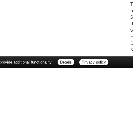
T
ü
S
d
w
H
D
S
ovide additional functionality.
Details
Privacy policy
erbraucherrechte
Barrierefreiheit
Impressum
ie Packungsbeilage und fragen Sie Ihre Ärztin, Ihren Arzt oder in Ihrer Apotheke
Tierarzt oder in Ihrer Apotheke. Nur solange Vorrat reicht. Irrtum vorbehalten. All
er unverbindlichen Herstellermeldung des Apothekenverkaufspreises (UAVP) an die
che Preisempfehlung des Herstellers (UVP). AVP = Apothekenverkaufspreis (AVP).
tz gebrachter Preis für rezeptfreie Arzneimittel, der in der Höhe dem für Apothe
tzlichen Krankenversicherung abrechnet. Im Gegensatz zum AVP ist die gebräuchl