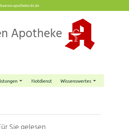
baeren-apotheke-bl.de
en Apotheke
istungen
Notdienst
Wissenswertes
Für Sie gelesen