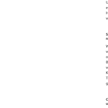
U
e
H
w
S
n
W
w
o
B
w
K
T
g
G
u