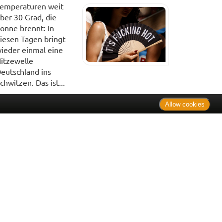
emperaturen weit
ber 30 Grad, die
onne brennt: In
iesen Tagen bringt
ieder einmal eine
itzewelle
eutschland ins
chwitzen. Das ist...
Allow cookies
. Bei Tierarzneimitteln: Zu Risiken und Nebenwirkungen lesen
e Preise inkl. MwSt. * Sparpotential gegenüber der
 Informationsstelle für Arzneispezialitäten (IFA GmbH) / nur
 Der AVP ist keine unverbindliche Preisempfehlung der
ken verbindlichen Arzneimittel Abgabepreis entspricht, zu dem
iche UVP eine Empfehlung der Hersteller.