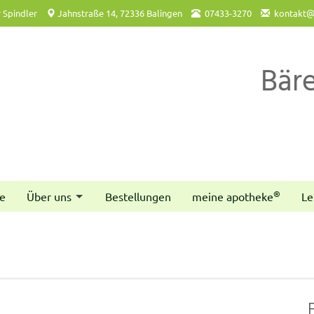
 Spindler
Jahnstraße 14, 72336 Balingen
07433-3270
kontakt@
Bär
®
e
Über uns
Bestellungen
meine apotheke
Le