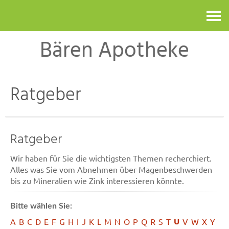
Kontakt
Bären Apotheke
Ratgeber
Ratgeber
Wir haben für Sie die wichtigsten Themen recherchiert.
Alles was Sie vom Abnehmen über Magenbeschwerden
bis zu Mineralien wie Zink interessieren könnte.
Bitte wählen Sie:
U
A
B
C
D
E
F
G
H
I
J
K
L
M
N
O
P
Q
R
S
T
V
W
X
Y